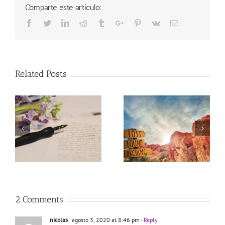
Comparte este artículo:
Facebook
Twitter
Linkedin
Reddit
Tumblr
Google+
Pinterest
Vk
Email
Related Posts
PERDERSE FORMA
¿POR QUÉ LAS
S
PARTE DEL
DIETAS NO
G
CAMINO
FUNCIONAN?
2 Comments
nicolas
agosto 3, 2020 at 8:46 pm
- Reply