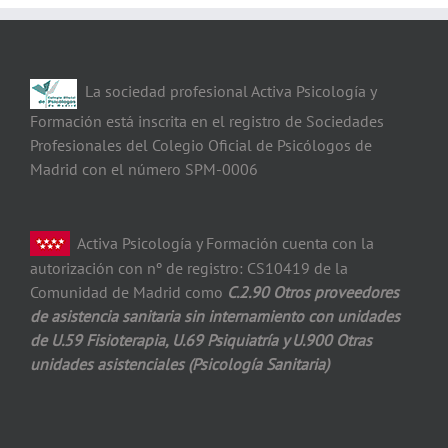
La sociedad profesional Activa Psicología y
Formación está inscrita en el registro de Sociedades
Profesionales del Colegio Oficial de Psicólogos de
Madrid con el número SPM-0006
Activa Psicología y Formación cuenta con la
autorización con nº de registro: CS10419 de la
Comunidad de Madrid como
C.2.90 Otros proveedores
de asistencia
sanitaria sin internamiento con unidades
de
U.59 Fisioterapia, U.69 Psiquiatría y U.900
Otras
unidades asistenciales (Psicología
Sanitaria)