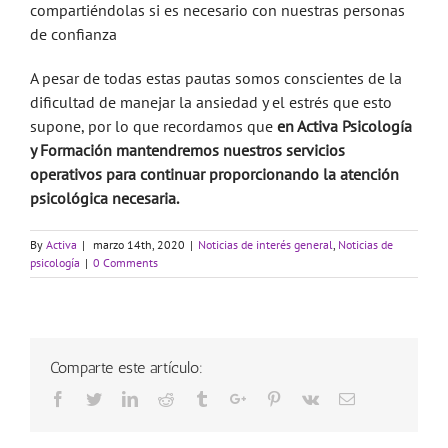
compartiéndolas si es necesario con nuestras personas
de confianza
A pesar de todas estas pautas somos conscientes de la
dificultad de manejar la ansiedad y el estrés que esto
supone, por lo que recordamos que
en Activa Psicología
y Formación mantendremos nuestros servicios
operativos para continuar proporcionando la atención
psicológica necesaria.
By
Activa
|
marzo 14th, 2020
|
Noticias de interés general
,
Noticias de
psicología
|
0 Comments
Comparte este artículo:
Facebook
Twitter
Linkedin
Reddit
Tumblr
Google+
Pinterest
Vk
Email