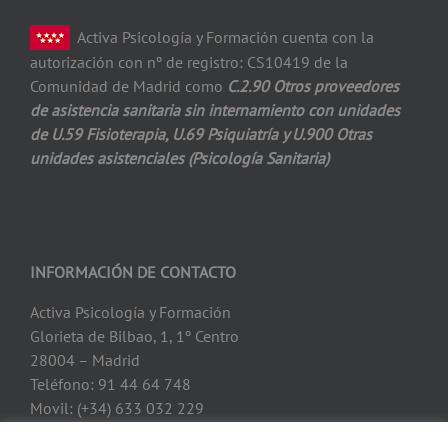
Activa Psicología y Formación cuenta con la
autorización con nº de registro: CS10419 de la
Comunidad de Madrid como
C.2.90 Otros proveedores
de asistencia
sanitaria sin internamiento con unidades
de
U.59 Fisioterapia, U.69 Psiquiatría y U.900
Otras
unidades asistenciales (Psicología
Sanitaria)
INFORMACIÓN DE CONTACTO
Activa Psicología y Formación
Glorieta de Bilbao, 1, 1º Centro
28004 – Madrid
Teléfono: 91 44 64 748
Movil: (+34) 633 032 229