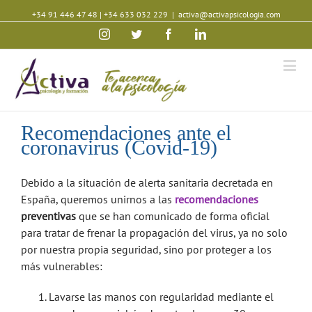
+34 91 446 47 48
|
+34 633 032 229
|
activa@activapsicologia.com
Instagram
Twitter
Facebook
Linkedin
Recomendaciones ante el
coronavirus (Covid-19)
Debido a la situación de alerta sanitaria decretada en
España, queremos unirnos a las
recomendaciones
preventivas
que se han comunicado de forma oficial
para tratar de frenar la propagación del virus, ya no solo
por nuestra propia seguridad, sino por proteger a los
más vulnerables:
Lavarse las manos con regularidad mediante el