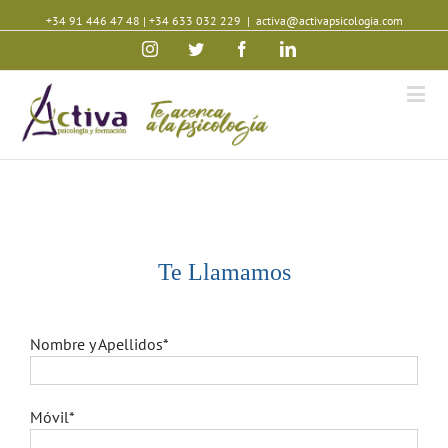
+34 91 446 47 48
|
+34 633 032 229
|
activa@activapsicologia.com
Instagram
Twitter
Facebook
Linkedin
Te Llamamos
Nombre y Apellidos*
Móvil*