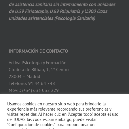
de asistencia
sanitaria sin internamiento con unidades
de
U.59 Fisioterapia, U.69 Psiquiatría y U.900
Otras
unidades asistenciales (Psicología
Sanitaria)
INFORMACIÓN DE CONTACTO
Activa Psicología y Formación
Glorieta de Bilbao, 1, 1º Centro
28004 – Madrid
Teléfono: 91 44 64 748
Movil: (+34) 633 032 229
Usamos cookies en nuestro sitio web para brindarle la
experiencia más relevante recordando sus preferencias y
visitas repetidas. Al hacer clic en "Aceptar todo", acepta el uso
de TODAS las cookies. Sin embargo, puede visitar
"Configuración de cookies" para proporcionar un
Copyright 2022 Activa Psicología y Formación |
Política de Privacidad
|