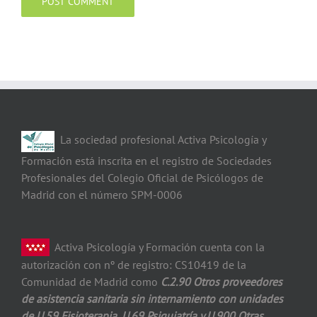
La sociedad profesional Activa Psicología y
Formación está inscrita en el registro de Sociedades
Profesionales del Colegio Oficial de Psicólogos de
Madrid con el número SPM-0006
Activa Psicología y Formación cuenta con la
autorización con nº de registro: CS10419 de la
Comunidad de Madrid como
C.2.90 Otros proveedores
de asistencia
sanitaria sin internamiento con unidades
de
U.59 Fisioterapia, U.69 Psiquiatría y U.900
Otras