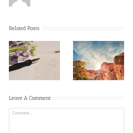
Related Posts
PERDERSE FORMA
¿POR QUÉ LAS
S
PARTE DEL
DIETAS NO
G
CAMINO
FUNCIONAN?
Leave A Comment
Comment