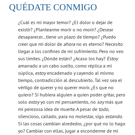
QUÉDATE CONMIGO
¿Cuál es mi mayor temor? ¿El dolor o dejar de
existir? ¿Plantearme morir o no morir? ¿Desear
desaparecer…tiene un plazo de tiempo? ¿Puedo
creer que mi dolor de
ahora
no es eterno? Necesito
llegar a los confines de mi sufrimiento. Pero no veo
sus límites. ¿Dónde están? ¿Acaso los hay?
Estoy
amarrado a un cabo suelto, como réplica a mi
súplica,
estoy
encadenado y cayendo al mismo
tiempo, contradicción al descubierto. Tal vez sea el
vértigo de querer y no querer morir. ¿Es que no
quiero? Si hubiera alguien a quien poder gritar, pero
solo
estoy
yo con mi pensamiento, no
soy
más que
mi perezosa idea de muerte. A pesar de
todo
,
silencioso, callado, para no molestar, sigo
estando
.
Si las cosas cambian alrededor, ¿por qué no lo hago
yo? Cambiar con ellas, jugar a esconderme de mi