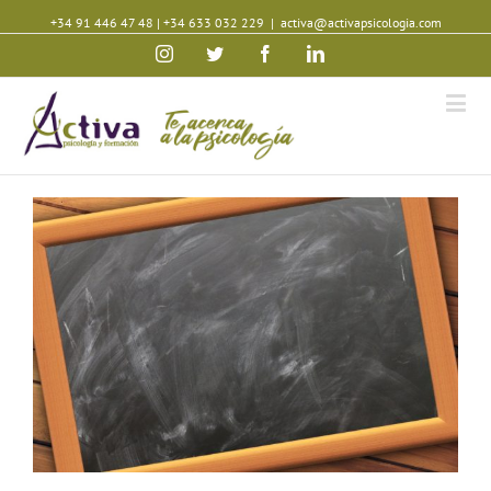
+34 91 446 47 48
|
+34 633 032 229
|
activa@activapsicologia.com
Instagram
Twitter
Facebook
Linkedin
View
Larger
Image