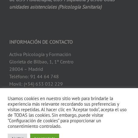
unidades asistenciales (Psicología
Sanitaria)
INFORMACIÓN DE CONTACTO
Activa Psicología y Formación
Glorieta de Bilbao, 1, 1º Centro
28004 – Madrid
Teléfono: 91 44 64 748
Movil: (+34) 633 032 229
Usamos cookies en nuestro sitio web para brindarle la
experiencia más relevante recordando sus preferencias y
visitas repetidas. Al hacer clic en "Aceptar todo", acepta el uso
de TODAS las cookies. Sin embargo, puede visitar
"Configuración de cookies" para proporcionar un
Copyright 2022 Activa Psicología y Formación |
Política de Privacidad
|
consentimiento controlado.
Política de cookies
|
Aviso legal