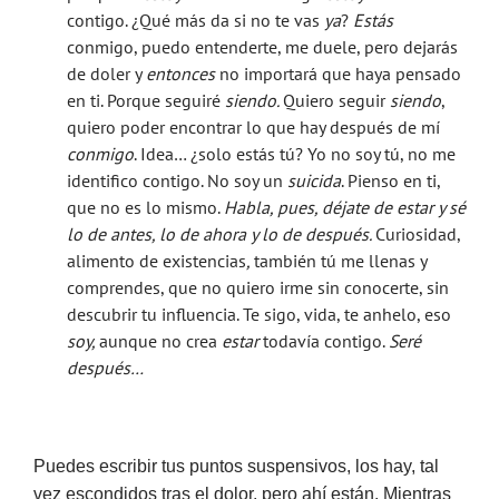
contigo. ¿Qué más da si no te vas
ya
?
Estás
conmigo, puedo entenderte, me duele, pero dejarás
de doler y
entonces
no importará que haya pensado
en ti. Porque seguiré
siendo.
Quiero seguir
siendo
,
quiero poder encontrar lo que hay después de mí
conmigo
. Idea… ¿solo estás tú? Yo no soy tú, no me
identifico contigo. No soy un
suicida
. Pienso en ti,
que no es lo mismo.
Habla, pues, déjate de estar y sé
lo de antes, lo de ahora y lo de después.
Curiosidad,
alimento de existencias
,
también tú me llenas y
comprendes, que no quiero irme sin conocerte, sin
descubrir tu influencia. Te sigo, vida, te anhelo, eso
soy,
aunque no crea
estar
todavía contigo.
Seré
después…
Puedes escribir tus puntos suspensivos, los hay, tal
vez escondidos tras el dolor, pero ahí están. Mientras