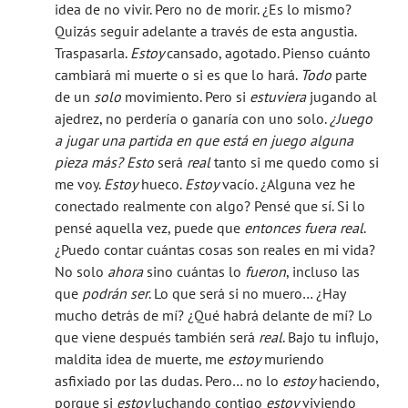
idea de no vivir. Pero no de morir. ¿Es lo mismo?
Quizás seguir adelante a través de esta angustia.
Traspasarla.
Estoy
cansado, agotado. Pienso cuánto
cambiará mi muerte o si es que lo hará.
Todo
parte
de un
solo
movimiento. Pero si
estuviera
jugando al
ajedrez, no perdería o ganaría con uno solo.
¿Juego
a jugar una partida en que está en juego alguna
pieza más?
Esto
será
real
tanto si me quedo como si
me voy.
Estoy
hueco.
Estoy
vacío. ¿Alguna vez he
conectado realmente con algo? Pensé que sí. Si lo
pensé aquella vez, puede que
entonces fuera real
.
¿Puedo contar cuántas cosas son reales en mi vida?
No solo
ahora
sino cuántas lo
fueron
, incluso las
que
podrán ser
. Lo que será si no muero… ¿Hay
mucho detrás de mí? ¿Qué habrá delante de mí? Lo
que viene después también será
real
. Bajo tu influjo,
maldita idea de muerte, me
estoy
muriendo
asfixiado por las dudas. Pero… no lo
estoy
haciendo,
porque si
estoy
luchando contigo
estoy
viviendo